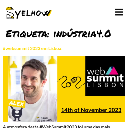
Etiqueta:
indústria4.0
#websummit 2023 em Lisboa!
A atmosfera desta #WebSummit2023 foi uma das mais